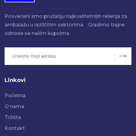
Posvećeni smo pružanju najkvalitetnijih rešenja za
ambalažu u različitim sektorima. Gradimo trajne
odnose sa našim kupcima.
Potv
Linkovi
Početna
O nama
Tržišta
Kontakt