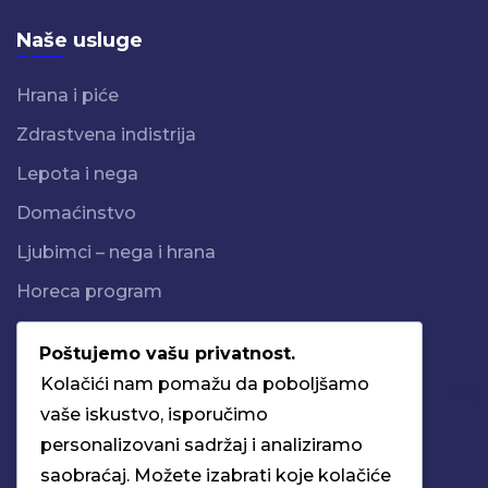
Naše usluge
Hrana i piće
Zdrastvena indistrija
Lepota i nega
Domaćinstvo
Ljubimci – nega i hrana
Horeca program
Poštujemo vašu privatnost.
Kontakt informacije
Kolačići nam pomažu da poboljšamo
vaše iskustvo, isporučimo
Ul. Obrenovački drum bb11000 Beograd - Makiš
personalizovani sadržaj i analiziramo
Srbija
saobraćaj. Možete izabrati koje kolačiće